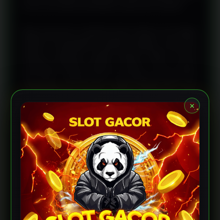
acak murni tidak dimanipulasi, tidak berat sebelah.
Bagi yang baru mengenal dunia hiburan slot digital,
QQ101 menyediakan panduan lengkap yang bisa
diakses langsung setelah QQ101 daftar. Proses
pendaftaran dibuat seefisien mungkin: cukup mengisi
data dasar, verifikasi akun, dan pengguna sudah siap
mengeksplorasi ratusan pilihan permainan yang
tersedia. Tidak ada prosedur berbelit yang
×
menghabiskan waktu.
Soal koleksi permainan,
QQ101 slot
menghadirkan
judul-judul dari penyedia terkemuka dengan tingkat
RTP (Return to Player) yang kompetitif. Dari tema
klasik buah hingga petualangan epik, dari tampilan
sederhana hingga visual sinematik semuanya tersedia
dalam satu platform. Pengguna tidak perlu berpindah-
pindah situs hanya untuk menemukan variasi