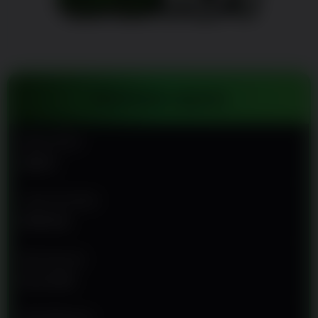
Mempermudah
Para Pemain
Agar Semakin
Mudah Meraih
Kemenangan
TENTANG QQ101
V
i
e
Nama Situs
w
QQ101
l
i
c
Jenis Provider
e
INFINI 88
n
s
e
Min Deposit
d
Rp 10.000
e
t
a