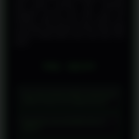
detail layanan dirancang untuk mendukung
pengalaman bermain yang nyata, aman, dan
menghibur. Tidak heran jika nama QQ101 terus
muncul dalam perbincangan komunitas hiburan digital
Indonesia sebagai pilihan utama yang layak untuk
dicoba.
FAQ - QQ101
Apa yang membuat QQ101 berbeda dari
platform hiburan slot digital lainnya?
QQ101 dirancang dengan sistem
Bagaimana cara mendaftar akun di
distribusi reward yang adil dan
QQ101?
transparan, didukung teknologi RNG