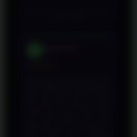
konektivitas pengguna tidak pernah
hingga transaksi — berjalan mulus
Apa kata mereka yang sudah bergabung
terputus.
dengan tampilan antarmuka yang
bersama QQ101
responsif dan nyaman di layar kecil
sekalipun.
Rian Purnomo
RP
Jakarta
★★★★★
Sudah tiga bulan aktif di QQ101 dan
jujur ini platform terbaik yang pernah
saya coba. Variasi QQ101 slot-nya
luar biasa, dari yang tema klasik
sampai yang visual modern semua
ada. Yang paling saya suka,
jackpotnya bukan cuma gimmick —
saya sendiri sudah merasakan