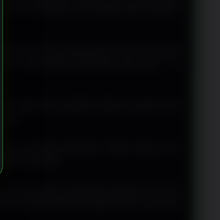
 rutin memperbarui link alternatif agar pengguna
i fitur live chat yang tersedia 24 jam, tim support
omosi aktif. Respon cepat bukan hanya janji — ini
si deposit dan penarikan diproses melalui kanal
 sama.
t apa pun baik smartphone Android maupun iOS.
plikasi tambahan.
anan dirancang untuk mendukung pengalaman bermain
uran digital Indonesia sebagai pilihan utama yang