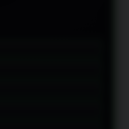
G (Random Number Generator) bersertifikat
uas dari penyedia terkemuka, antarmuka yang
na yang menginginkan pengalaman hiburan
yang tersedia, klik tombol pendaftaran, isi
m hitungan menit, dan pengguna langsung bisa
dar industri untuk melindungi seluruh data
 waktu proses yang cepat. Setiap transaksi
elalui dashboard akun.
guna tetap bisa masuk ke platform meskipun