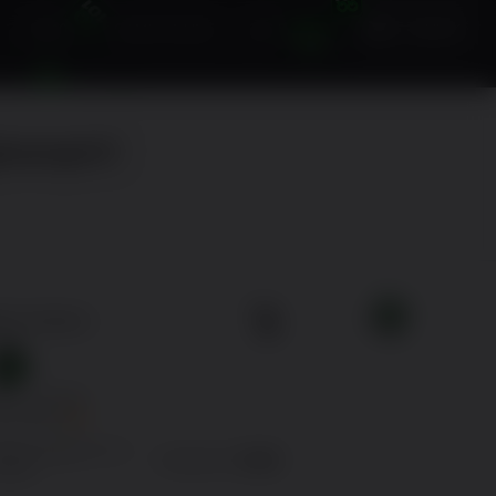
QQ101
GAME ONLINE
DAFTAR
MASUK
hampiri!
5
$
ar License
88
lar License
$
SELECTED
luded:
101
luded:
ati Keunggulan Yang Kami Sediakan
101 JACKPOT
luded:
TUS QQ101
k Mempermudah Para Pemain Agar
kin Mudah Meraih Kemenangan
tend support to 12
100.00
5.00
$
$
nths