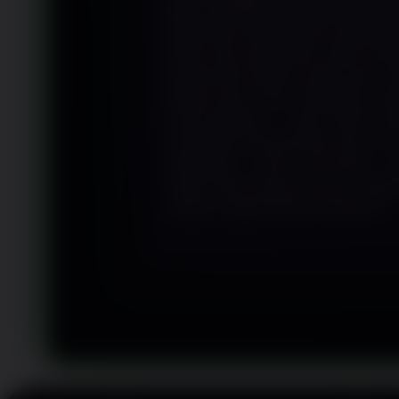
jujur ini platform terbaik yang per
saya coba. Variasi QQ101 slot-nya l
biasa, dari yang tema klasik sam
yang visual modern semua ada. Y
paling saya suka, jackpotnya bu
cuma gimmick — saya sendiri su
merasakan kemenangan besar di l
ekspektasi. Proses penarikan j
cepat, tidak sampai satu jam langs
masuk. Sangat direkomendasikan!