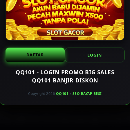
an kapan pun mereka ingin bermain. Tim teknis QQ101 secara
omunitas adalah sistem layanan pelanggan yang responsif. Melalu
, kendala transaksi, hingga permintaan informasi seputar pr
sisten.
DAFTAR
LOGIN
kripsi SSL untuk melindungi setiap data pengguna. Transak
tergolong cepat dibanding banyak kompetitor di kategori yang
QQ101 - LOGIN PROMO BIG SALES
QQ101 BANJIR DISKON
 memastikan pengalaman bermain yang mulus dari perangka
Copyright 2026
QQ101
x
SEO RAYAP BESI
 kecil membuat navigasi tetap nyaman tanpa perlu mengunduh a
song. Setiap fitur, setiap mekanisme, dan setiap detail lay
a nama QQ101 terus muncul dalam perbincangan komunitas hib