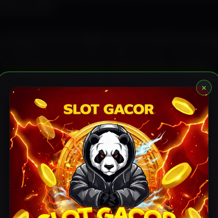
r klaim promosi.
 sering muncul dari pengguna baru yang pertama kali meng
an pengalaman bermain yang konsisten dan adil. Tidak ada s
Generator) yang tertanam di setiap permainan memastikan hasi
×
tal, QQ101 menyediakan panduan lengkap yang bisa diakses l
r, verifikasi akun, dan pengguna sudah siap mengeksplorasi 
udul-judul dari penyedia terkemuka dengan tingkat RTP (Return
 hingga visual sinematik semuanya tersedia dalam satu plat
memuaskan.
tetap lancar meskipun terjadi gangguan jaringan atau pemblok