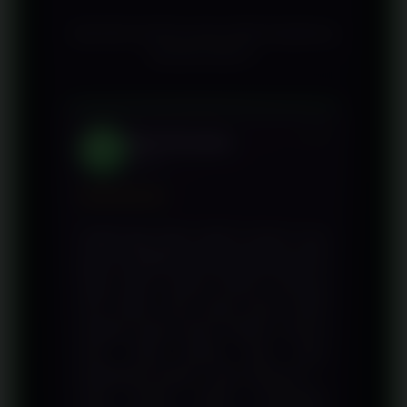
konektivitas pengguna tidak pernah
hingga transaksi — berjalan mulus
Apa kata mereka yang sudah bergabung
terputus.
dengan tampilan antarmuka yang
bersama QQ101
responsif dan nyaman di layar kecil
sekalipun.
Rian Purnomo
RP
Jakarta
★★★★★
Sudah tiga bulan aktif di QQ101 dan
jujur ini platform terbaik yang pernah
saya coba. Variasi QQ101 slot-nya
luar biasa, dari yang tema klasik
sampai yang visual modern semua
ada. Yang paling saya suka,
jackpotnya bukan cuma gimmick —
saya sendiri sudah merasakan