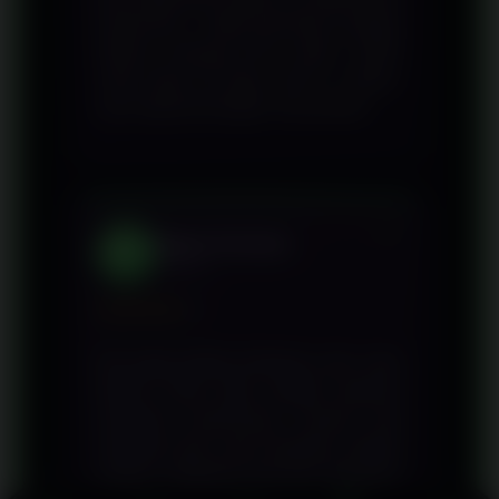
terasa fair — tidak ada kesan sengaja
dikunci menang terus kalah. Sudah
coba lewat HP juga, QQ101 mobile-
nya responsif banget. Dua jempol!
Bagus Sunaryo
BS
Belawan
★★★★
★
hal yang paling berkesan dari situs
QQ101 buat saya adalah layanan
customer service-nya. Pernah ada
masalah kecil soal transaksi tengah
malam, langsung chat dan direspons