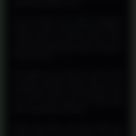
operasional yang dijaga konsisten.
Dari sisi keamanan,
situs QQ101
menggunakan
enkripsi SSL untuk melindungi setiap data pengguna.
Transaksi deposit dan penarikan diproses melalui
kanal pembayaran terpercaya, dengan waktu proses
yang tergolong cepat dibanding banyak kompetitor di
kategori yang sama.
Bagi pengguna lama maupun baru, QQ101 mobile
memastikan pengalaman bermain yang mulus dari
perangkat apa pun baik smartphone Android maupun
iOS. Tampilan antarmuka yang dioptimalkan untuk
layar kecil membuat navigasi tetap nyaman tanpa
perlu mengunduh aplikasi tambahan.
QQ101 bukan platform yang datang dengan janji
kosong. Setiap fitur, setiap mekanisme, dan setiap