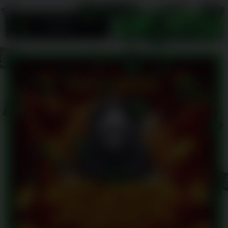
LOGIN
DAFTAR