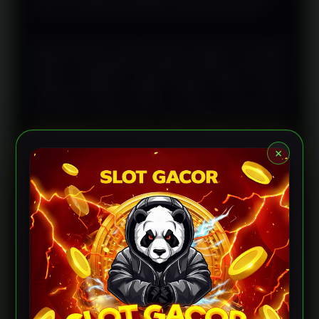
acak murni tidak dimanipulasi, tidak berat sebelah.
Bagi yang baru mengenal dunia hiburan slot digital,
QQ101 menyediakan panduan lengkap yang bisa
diakses langsung setelah QQ101 daftar. Proses
pendaftaran dibuat seefisien mungkin: cukup mengisi
data dasar, verifikasi akun, dan pengguna sudah siap
mengeksplorasi ratusan pilihan permainan yang
tersedia. Tidak ada prosedur berbelit yang
×
menghabiskan waktu.
Soal koleksi permainan,
QQ101 slot
menghadirkan
judul-judul dari penyedia terkemuka dengan tingkat
RTP (Return to Player) yang kompetitif. Dari tema
klasik buah hingga petualangan epik, dari tampilan
sederhana hingga visual sinematik semuanya tersedia
dalam satu platform. Pengguna tidak perlu berpindah-
pindah situs hanya untuk menemukan variasi