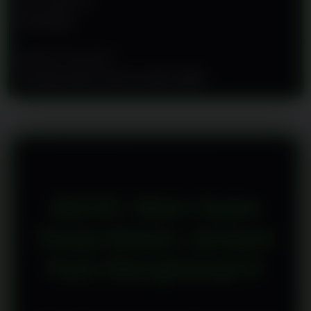
Min Withdraw
i
Rp 50.000
l
s
Metode Transaksi
Transfer Bank Lokal, E-wallet, QRIS
QQ101: Main Game
Tanpa Beban, Jackpot
Pasti Menghampiri!