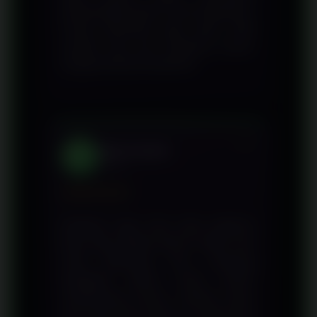
kemenangan besar di luar ekspektasi.
Proses penarikan juga cepat, tidak
sampai satu jam langsung masuk.
Sangat direkomendasikan!
Dewi Lestari
DL
Medan
★★★★★
Awalnya ragu mau coba platform
baru, tapi setelah QQ101 daftar dan
main beberapa hari, langsung
ketagihan dalam artian positif.
Tampilannya bersih, loading cepat,
dan yang bikin betah itu putarannya