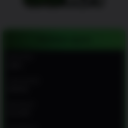
Mempermudah
Para Pemain
Agar Semakin
Mudah Meraih
Kemenangan
TENTANG QQ101
V
i
e
Nama Situs
w
QQ101
l
i
c
Jenis Provider
e
INFINI 88
n
s
e
Min Deposit
d
Rp 10.000
e
t
a