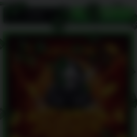
LOGIN
DAFTAR