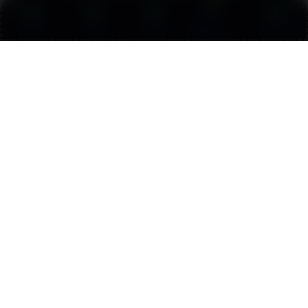
kurang dari dua menit. Petugasnya
sabar dan solusinya langsung tepat.
Link
Promo
Login
Daftar
Live Chat
Alternatif
Jarang ada platform hiburan digital
yang servis-nya seserius ini. Dijamin
tidak akan kecewa.