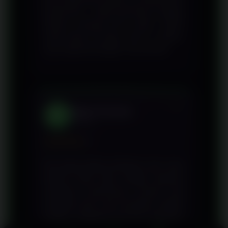
terasa fair — tidak ada kesan sengaja
dikunci menang terus kalah. Sudah
coba lewat HP juga, QQ101 mobile-
nya responsif banget. Dua jempol!
Bagus Sunaryo
BS
Belawan
★★★★
★
hal yang paling berkesan dari situs
QQ101 buat saya adalah layanan
customer service-nya. Pernah ada
masalah kecil soal transaksi tengah
malam, langsung chat dan direspons