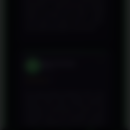
terasa fair — tidak ada kesan sengaja
dikunci menang terus kalah. Sudah
coba lewat HP juga, QQ101 mobile-
nya responsif banget. Dua jempol!
Bagus Sunaryo
BS
Belawan
★★★★
★
hal yang paling berkesan dari situs
QQ101 buat saya adalah layanan
customer service-nya. Pernah ada
masalah kecil soal transaksi tengah
malam, langsung chat dan direspons