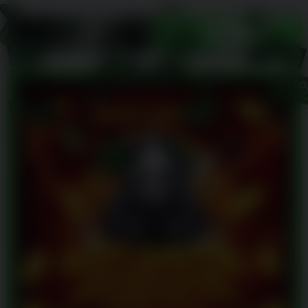
LOGIN
DAFTAR