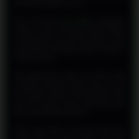
operasional yang dijaga konsisten.
Dari sisi keamanan,
situs QQ101
menggunakan
enkripsi SSL untuk melindungi setiap data pengguna.
Transaksi deposit dan penarikan diproses melalui
kanal pembayaran terpercaya, dengan waktu proses
yang tergolong cepat dibanding banyak kompetitor di
kategori yang sama.
Bagi pengguna lama maupun baru, QQ101 mobile
memastikan pengalaman bermain yang mulus dari
perangkat apa pun baik smartphone Android maupun
iOS. Tampilan antarmuka yang dioptimalkan untuk
layar kecil membuat navigasi tetap nyaman tanpa
perlu mengunduh aplikasi tambahan.
QQ101 bukan platform yang datang dengan janji
kosong. Setiap fitur, setiap mekanisme, dan setiap