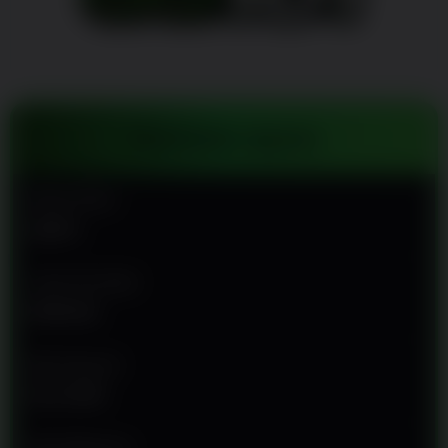
Mempermudah
Para Pemain
Agar Semakin
Mudah Meraih
Kemenangan
TENTANG QQ101
V
i
e
Nama Situs
w
QQ101
l
i
c
Jenis Provider
e
INFINI 88
n
s
e
Min Deposit
d
Rp 10.000
e
t
a