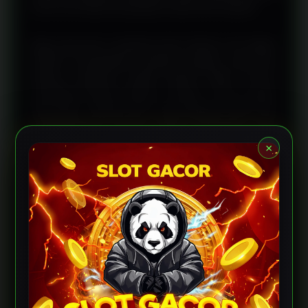
acak murni tidak dimanipulasi, tidak berat sebelah.
Bagi yang baru mengenal dunia hiburan slot digital,
QQ101 menyediakan panduan lengkap yang bisa
diakses langsung setelah QQ101 daftar. Proses
pendaftaran dibuat seefisien mungkin: cukup mengisi
data dasar, verifikasi akun, dan pengguna sudah siap
mengeksplorasi ratusan pilihan permainan yang
tersedia. Tidak ada prosedur berbelit yang
×
menghabiskan waktu.
Soal koleksi permainan,
QQ101 slot
menghadirkan
judul-judul dari penyedia terkemuka dengan tingkat
RTP (Return to Player) yang kompetitif. Dari tema
klasik buah hingga petualangan epik, dari tampilan
sederhana hingga visual sinematik semuanya tersedia
dalam satu platform. Pengguna tidak perlu berpindah-
pindah situs hanya untuk menemukan variasi