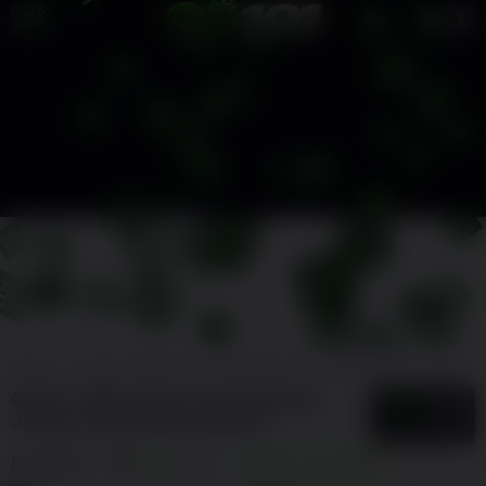
QQ101
QQ101 JACKPOT
SITUS QQ101
QQ101 GAME
GAME ONLINE QQ101
QQ101: Main Game Tanpa Beban,
5
$
Jackpot Pasti Menghampiri!
By
QQ101
138
sales
GAME ONLINE