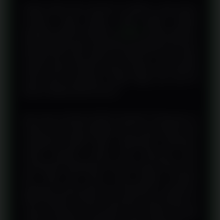
Sudah terlalu lama bermain di platform yang terasa
monoton, tanpa kejutan, tanpa gairah? Ribuan
pengguna aktif kini beralih ke
QQ101
sebuah platform
hiburan digital yang menawarkan pengalaman bermain
berbeda dari yang selama ini dikenal. Di sini, setiap
putaran bukan sekadar animasi guliran. Ada peluang
nyata yang menunggu di balik setiap reel, dan itu
bukan sekadar klaim promosi.
Apa yang membuat QQ101 berbeda? Pertanyaan ini
sering muncul dari pengguna baru yang pertama kali
mengakses QQ101 login. Jawabannya sederhana:
sistem distribusi reward yang dirancang untuk
memberikan pengalaman bermain yang konsisten dan
adil. Tidak ada sistem yang sengaja membuat
pengguna kering tanpa hasil. Sebaliknya, mekanisme
RNG (Random Number Generator) yang tertanam di
setiap permainan memastikan hasil putaran bersifat