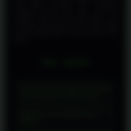
detail layanan dirancang untuk mendukung
pengalaman bermain yang nyata, aman, dan
menghibur. Tidak heran jika nama QQ101 terus
muncul dalam perbincangan komunitas hiburan digital
Indonesia sebagai pilihan utama yang layak untuk
dicoba.
FAQ - QQ101
Apa yang membuat QQ101 berbeda dari
platform hiburan slot digital lainnya?
QQ101 dirancang dengan sistem
Bagaimana cara mendaftar akun di
distribusi reward yang adil dan
QQ101?
transparan, didukung teknologi RNG