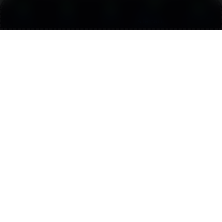
kurang dari dua menit. Petugasnya
sabar dan solusinya langsung tepat.
Link
Promo
Login
Daftar
Live Chat
Alternatif
Jarang ada platform hiburan digital
yang servis-nya seserius ini. Dijamin
tidak akan kecewa.