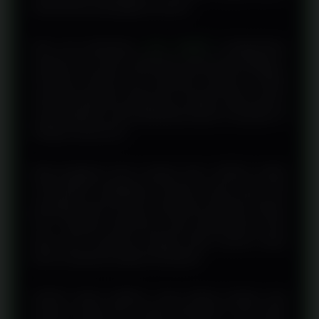
operasional yang dijaga konsisten.
Dari sisi keamanan,
situs QQ101
menggunakan
enkripsi SSL untuk melindungi setiap data pengguna.
Transaksi deposit dan penarikan diproses melalui
kanal pembayaran terpercaya, dengan waktu proses
yang tergolong cepat dibanding banyak kompetitor di
kategori yang sama.
Bagi pengguna lama maupun baru, QQ101 mobile
memastikan pengalaman bermain yang mulus dari
perangkat apa pun baik smartphone Android maupun
iOS. Tampilan antarmuka yang dioptimalkan untuk
layar kecil membuat navigasi tetap nyaman tanpa
perlu mengunduh aplikasi tambahan.
QQ101 bukan platform yang datang dengan janji
kosong. Setiap fitur, setiap mekanisme, dan setiap