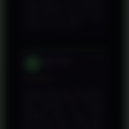
kemenangan besar di luar ekspektasi.
Proses penarikan juga cepat, tidak
sampai satu jam langsung masuk.
Sangat direkomendasikan!
Dewi Lestari
DL
Medan
★★★★★
Awalnya ragu mau coba platform
baru, tapi setelah QQ101 daftar dan
main beberapa hari, langsung
ketagihan dalam artian positif.
Tampilannya bersih, loading cepat,
dan yang bikin betah itu putarannya