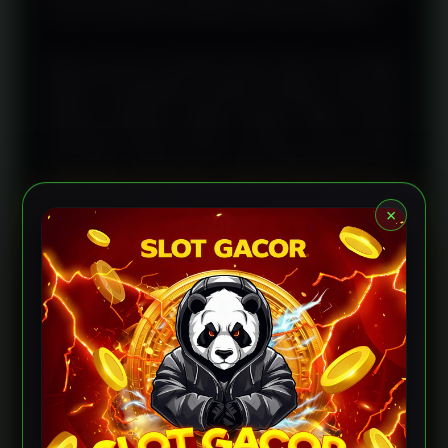
acak murni tidak dimanipulasi, tidak berat sebelah.
Bagi yang baru mengenal dunia hiburan slot digital,
QQ101 menyediakan panduan lengkap yang bisa
diakses langsung setelah QQ101 daftar. Proses
pendaftaran dibuat seefisien mungkin: cukup mengisi
data dasar, verifikasi akun, dan pengguna sudah siap
mengeksplorasi ratusan pilihan permainan yang
tersedia. Tidak ada prosedur berbelit yang
×
menghabiskan waktu.
Soal koleksi permainan,
QQ101 slot
menghadirkan
judul-judul dari penyedia terkemuka dengan tingkat
RTP (Return to Player) yang kompetitif. Dari tema
klasik buah hingga petualangan epik, dari tampilan
sederhana hingga visual sinematik semuanya tersedia
dalam satu platform. Pengguna tidak perlu berpindah-
pindah situs hanya untuk menemukan variasi