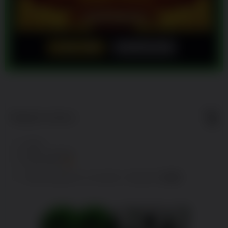
LOGIN
DAFTAR
Show More
5
$
Regular License
Regular
Included:
QQ101
License
Included:
QQ101 JACKPOT
SELECTED
Included:
SITUS QQ101
88
$
100.00
5.00
Extend support to 12 months
$
$
Nikmati
Keunggulan
Yang Kami
Sediakan
Untuk