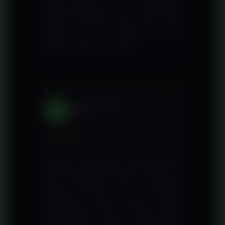
kemenangan besar di luar ekspektasi.
Proses penarikan juga cepat, tidak
sampai satu jam langsung masuk.
Sangat direkomendasikan!
Dewi Lestari
DL
Medan
★★★★★
Awalnya ragu mau coba platform
baru, tapi setelah QQ101 daftar dan
main beberapa hari, langsung
ketagihan dalam artian positif.
Tampilannya bersih, loading cepat,
dan yang bikin betah itu putarannya