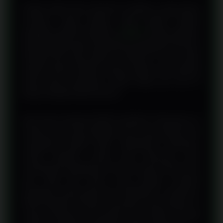
Sudah terlalu lama bermain di platform yang terasa
monoton, tanpa kejutan, tanpa gairah? Ribuan
pengguna aktif kini beralih ke
QQ101
sebuah platform
hiburan digital yang menawarkan pengalaman bermain
berbeda dari yang selama ini dikenal. Di sini, setiap
putaran bukan sekadar animasi guliran. Ada peluang
nyata yang menunggu di balik setiap reel, dan itu
bukan sekadar klaim promosi.
Apa yang membuat QQ101 berbeda? Pertanyaan ini
sering muncul dari pengguna baru yang pertama kali
mengakses QQ101 login. Jawabannya sederhana:
sistem distribusi reward yang dirancang untuk
memberikan pengalaman bermain yang konsisten dan
adil. Tidak ada sistem yang sengaja membuat
pengguna kering tanpa hasil. Sebaliknya, mekanisme
RNG (Random Number Generator) yang tertanam di
setiap permainan memastikan hasil putaran bersifat